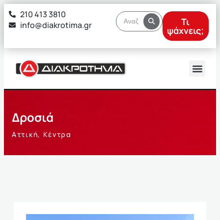
στο
210 413 3810
περιεχόμενο
Τι
info@diakrotima.gr
ψάχνεις;
Δροσιά
Αττική
,
Κέντρα