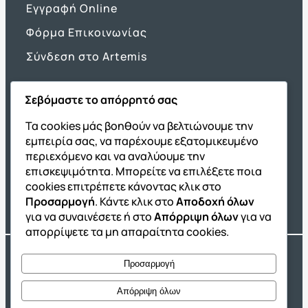
Εγγραφή Online
Φόρμα Επικοινωνίας
Σύνδεση στο Artemis
Σεβόμαστε το απόρρητό σας
Όμιλος ΔΙΑΚΡΟΤΗΜΑ
Τα cookies μάς βοηθούν να βελτιώνουμε την
εμπειρία σας, να παρέχουμε εξατομικευμένο
ΔΙΑΚΡΟΤΗΜΑ@Home
περιεχόμενο και να αναλύουμε την
Σχολική Μελέτη After School
επισκεψιμότητα. Μπορείτε να επιλέξετε ποια
Εκδόσεις Καλαϊτζίδη
cookies επιτρέπετε κάνοντας κλικ στο
Προσαρμογή
. Κάντε κλικ στο
Αποδοχή όλων
Franchise ΔΙΑΚΡΟΤΗΜΑ
για να συναινέσετε ή στο
Απόρριψη όλων
για να
απορρίψετε τα μη απαραίτητα cookies.
Copyright® 2004 –
2026
Εκπαιδευτικός Όμιλος ΔΙΑΚΡΟΤΗΜΑ®. Αρ.
Προσαρμογή
Γ.Ε.Μ.Η.: 54967109000.
Developed by
Oceancube
– Hosted by
Innoview.gr
Απόρριψη όλων