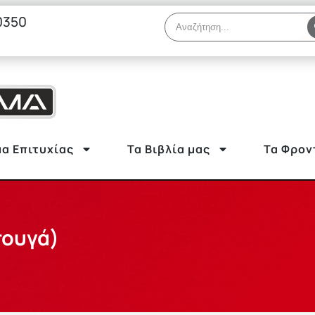
0350
α Επιτυχίας
Τα Βιβλία μας
Τα Φρον
πουγά)