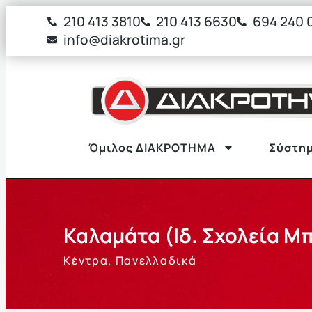
στο
210 413 3810
210 413 6630
694 240 
περιεχόμενο
info@diakrotima.gr
Όμιλος ΔΙΑΚΡΟΤΗΜΑ
Σύστημ
Καλαμάτα (Ιδ. Σχολεία Μ
Κέντρα
,
Πανελλαδικά