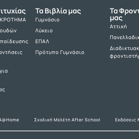
ιτυχίας
Τα Βιβλία μας
Τα Φρον
μας
ΑΚΡΟΤΗΜΑ
Γυμνάσιο
Αττική
πουδών
Λύκειο
Πανελλαδι
κπαίδευσης
ΕΠΑΛ
Διαδικτυα
αντήσεις
Πρότυπο Γυμνάσιο
φροντιστή
για
ας
Α@Home
Σχολική Μελέτη After School
Εκδόσεις 