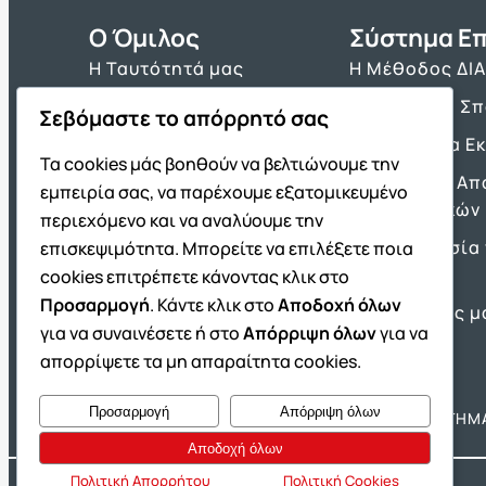
O Όμιλος
Σύστημα Επ
Η Ταυτότητά μας
Η Μέθοδος ΔΙ
Τα Βιβλία μας
Πρόγραμμα Σ
Σεβόμαστε το απόρρητό σας
Franchise ΔΙΑΚΡΟΤΗΜΑ
Τα Εργαλεία Ε
Τα cookies μάς βοηθούν να βελτιώνουμε την
Νέα & Ανακοινώσεις
Θέματα και Απ
εμπειρία σας, να παρέχουμε εξατομικευμένο
Πανελλαδικών
Θέσεις Εργασίας
περιεχόμενο και να αναλύουμε την
Προετοιμασία 
επισκεψιμότητα. Μπορείτε να επιλέξετε ποια
Πρότυπα
cookies επιτρέπετε κάνοντας κλικ στο
Προσαρμογή
. Κάντε κλικ στο
Αποδοχή όλων
Οι Επιτυχίες μ
για να συναινέσετε ή στο
Απόρριψη όλων
για να
απορρίψετε τα μη απαραίτητα cookies.
Προσαρμογή
Απόρριψη όλων
Όμιλος ΔΙΑΚΡΟΤΗΜΑ
ΔΙΑΚΡΟΤΗΜ
Αποδοχή όλων
Πολιτική Απορρήτου
Πολιτική Cookies