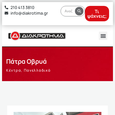
στο
210 413 3810
περιεχόμενο
Τι
info@diakrotima.gr
ψάχνεις;
Πάτρα Οβρυά
Κέντρα
,
Πανελλαδικά