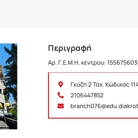
Περιγραφή
Αρ. Γ.Ε.Μ.Η. κέντρου: 15567560
Γκύζη 2 Ταχ. Κώδικας 11
2106447852
branch076@edu.diakrot