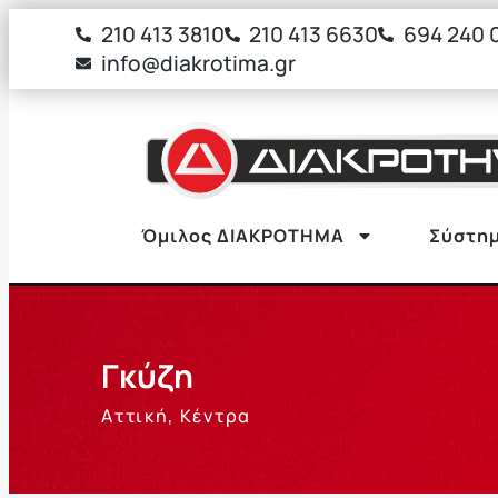
στο
210 413 3810
210 413 6630
694 240 
περιεχόμενο
info@diakrotima.gr
Όμιλος ΔΙΑΚΡΟΤΗΜΑ
Σύστημ
Γκύζη
Αττική
,
Κέντρα