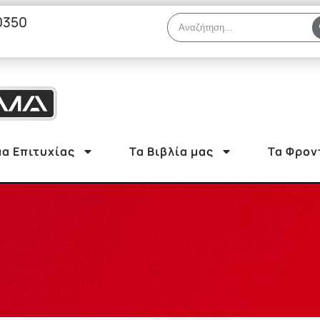
0350
α Επιτυχίας
Τα Βιβλία μας
Τα Φρον