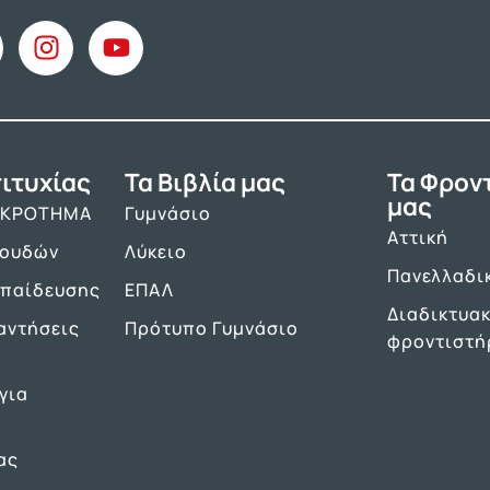
ιτυχίας
Τα Βιβλία μας
Τα Φρον
μας
ΑΚΡΟΤΗΜΑ
Γυμνάσιο
Αττική
πουδών
Λύκειο
Πανελλαδι
κπαίδευσης
ΕΠΑΛ
Διαδικτυα
αντήσεις
Πρότυπο Γυμνάσιο
φροντιστή
για
ας