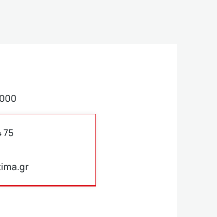
3000
4 75
ima.gr