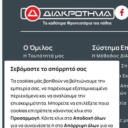
O Όμιλος
Σύστημα Επ
Η Ταυτότητά μας
Η Μέθοδος ΔΙ
Τα Βιβλία μας
Πρόγραμμα Σ
Σεβόμαστε το απόρρητό σας
Franchise ΔΙΑΚΡΟΤΗΜΑ
Τα Εργαλεία Ε
Τα cookies μάς βοηθούν να βελτιώνουμε την
Νέα & Ανακοινώσεις
Θέματα και Απ
εμπειρία σας, να παρέχουμε εξατομικευμένο
Πανελλαδικών
Θέσεις Εργασίας
περιεχόμενο και να αναλύουμε την
Προετοιμασία 
επισκεψιμότητα. Μπορείτε να επιλέξετε ποια
Πρότυπα
cookies επιτρέπετε κάνοντας κλικ στο
Προσαρμογή
. Κάντε κλικ στο
Αποδοχή όλων
Οι Επιτυχίες μ
για να συναινέσετε ή στο
Απόρριψη όλων
για να