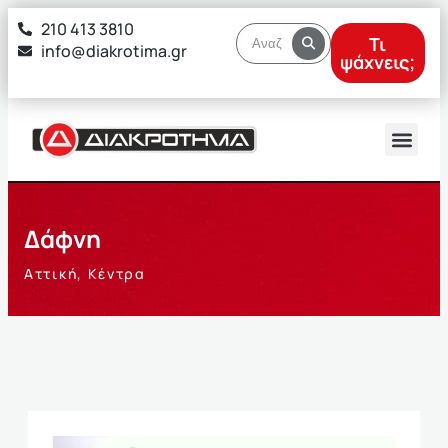
στο
210 413 3810
περιεχόμενο
Τι
info@diakrotima.gr
ψάχνεις;
Δάφνη
Αττική
,
Κέντρα