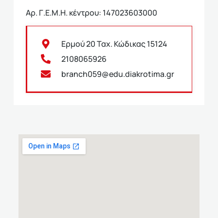
Αρ. Γ.Ε.Μ.Η. κέντρου: 147023603000
Ερμού 20 Ταχ. Κώδικας 15124
2108065926
branch059@edu.diakrotima.gr