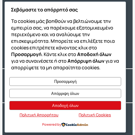
Σεβόμαστε το απόρρητό σας
Όμιλος ΔΙΑΚΡΟΤΗΜΑ
Τα cookies μάς βοηθούν να βελτιώνουμε την
εμπειρία σας, να παρέχουμε εξατομικευμένο
ΔΙΑΚΡΟΤΗΜΑ@Home
περιεχόμενο και να αναλύουμε την
Σχολική Μελέτη After School
επισκεψιμότητα. Μπορείτε να επιλέξετε ποια
Εκδόσεις Καλαϊτζίδη
cookies επιτρέπετε κάνοντας κλικ στο
Προσαρμογή
. Κάντε κλικ στο
Αποδοχή όλων
Franchise ΔΙΑΚΡΟΤΗΜΑ
για να συναινέσετε ή στο
Απόρριψη όλων
για να
απορρίψετε τα μη απαραίτητα cookies.
Copyright® 2004 –
2026
Εκπαιδευτικός Όμιλος ΔΙΑΚΡΟΤΗΜΑ®. Αρ.
Προσαρμογή
Γ.Ε.Μ.Η.: 54967109000.
Developed by
Oceancube
– Hosted by
Innoview.gr
Απόρριψη όλων
Αποδοχή όλων
Ιδιωτικότητα
Πολιτική Cookies
Πολιτική Απορρήτου
Πολιτική Cookies
Powered by
Δήλωση Προσβασιμότητας