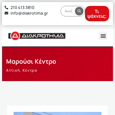
στο
210 413 3810
περιεχόμενο
Τι
info@diakrotima.gr
ψάχνεις;
Μαρούσι Κέντρο
Αττική
,
Κέντρα