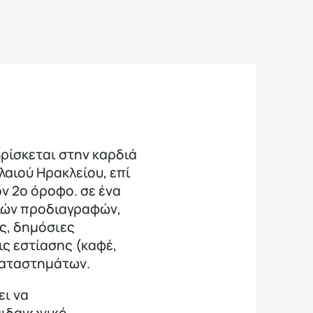
ρίσκεται στην καρδιά
λαιού Ηρακλείου, επί
ν 2ο όροφο. σε ένα
λών προδιαγραφών,
ς, δημόσιες
ις εστίασης (καφέ,
καταστημάτων.
ει να