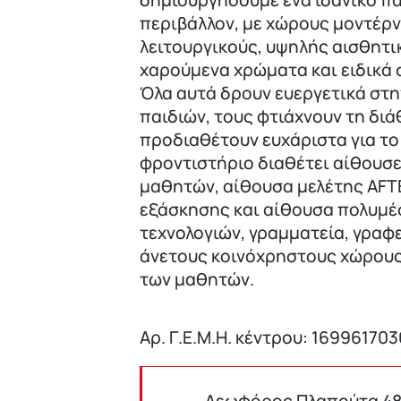
δημιουργήσουμε ένα ιδανικό π
περιβάλλον, με χώρους μοντέρν
λειτουργικούς, υψηλής αισθητικ
χαρούμενα χρώματα και ειδικά 
Όλα αυτά δρουν ευεργετικά στη
παιδιών, τους φτιάχνουν τη διά
προδιαθέτουν ευχάριστα για το
φροντιστήριο διαθέτει αίθουσ
μαθητών, αίθουσα μελέτης AF
εξάσκησης και αίθουσα πολυμέ
τεχνολογιών, γραμματεία, γραφ
άνετους κοινόχρηστους χώρους
των μαθητών.
Αρ. Γ.Ε.Μ.Η. κέντρου: 16996170
Λεωφόρος Πλαπούτα 48 