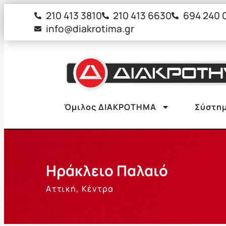
στο
210 413 3810
210 413 6630
694 240 
περιεχόμενο
info@diakrotima.gr
Όμιλος ΔΙΑΚΡΟΤΗΜΑ
Σύστημ
Ηράκλειο Παλαιό
Αττική
,
Κέντρα