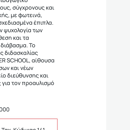
αιδαγωγικό
ους, σύγχρονους και
ής, με φωτεινά,
σχεδιασμένα έπιπλα.
ν ψυχολογία των
θεση και τα
 διάβασμα. Το
ες διδασκαλίας
TER SCHOOL, αίθουσα
σων και νέων
είο διεύθυνσης και
 για τον προαυλισμό
3000
Ταχ. Κώδικας 141