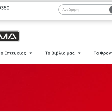
0350
α Επιτυχίας
Τα Βιβλία μας
Τα Φρον