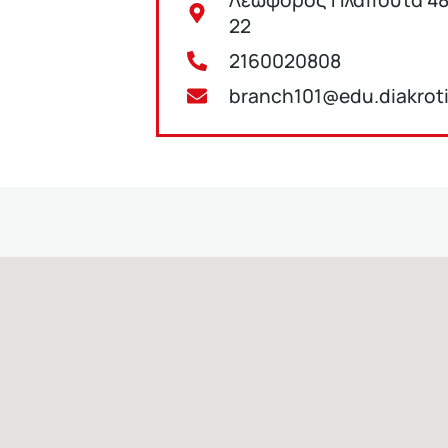
22
2160020808
branch101@edu.diakrot