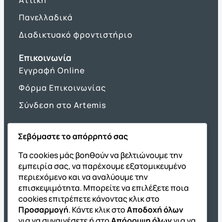
Πανελλαδικά
Διαδικτυακό φροντιστήριο
Επικοινωνία
Εγγραφή Online
Φόρμα Επικοινωνίας
Σύνδεση στο Artemis
Σεβόμαστε το απόρρητό σας
Όμιλος ΔΙΑΚΡΟΤΗΜΑ
Τα cookies μάς βοηθούν να βελτιώνουμε την
εμπειρία σας, να παρέχουμε εξατομικευμένο
ΔΙΑΚΡΟΤΗΜΑ@Home
περιεχόμενο και να αναλύουμε την
Σχολική Μελέτη After School
επισκεψιμότητα. Μπορείτε να επιλέξετε ποια
Εκδόσεις Καλαϊτζίδη
cookies επιτρέπετε κάνοντας κλικ στο
Προσαρμογή
. Κάντε κλικ στο
Αποδοχή όλων
Franchise ΔΙΑΚΡΟΤΗΜΑ
για να συναινέσετε ή στο
Απόρριψη όλων
για να