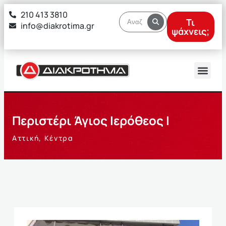
στο
210 413 3810
περιεχόμενο
Τι
info@diakrotima.gr
ψάχνεις;
Περιστέρι Άγιος Ιερόθεος I
Αττική
,
Κέντρα