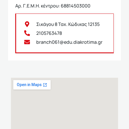
Αρ. Γ.Ε.Μ.Η. κέντρου: 68814503000
Σικάγου 8 Ταχ. Κώδικας 12135
2105763478
branch061@edu.diakrotima.gr