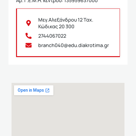
Αρ. Γ.Ε.Μ.Η. κέντρου: 135959637000
Μεγ.Αλεξάνδρου 12 Ταχ.
Κώδικας 20 300
2744067022
branch040@edu.diakrotima.gr