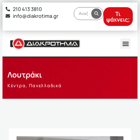
στο
210 413 3810
περιεχόμενο
Τι
info@diakrotima.gr
ψάχνεις;
Λουτράκι
Κέντρα
,
Πανελλαδικά