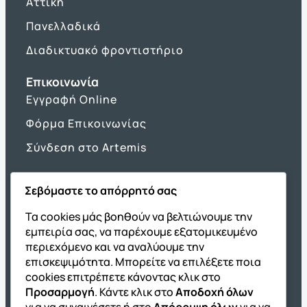
Αττική
Πανελλαδικά
Διαδικτυακό φροντιστήριο
Επικοινωνία
Εγγραφή Online
Φόρμα Επικοινωνίας
Σύνδεση στο Artemis
Σεβόμαστε το απόρρητό σας
Όμιλος ΔΙΑΚΡΟΤΗΜΑ
Τα cookies μάς βοηθούν να βελτιώνουμε την
εμπειρία σας, να παρέχουμε εξατομικευμένο
ΔΙΑΚΡΟΤΗΜΑ@Home
περιεχόμενο και να αναλύουμε την
Σχολική Μελέτη After School
επισκεψιμότητα. Μπορείτε να επιλέξετε ποια
Εκδόσεις Καλαϊτζίδη
cookies επιτρέπετε κάνοντας κλικ στο
Προσαρμογή
. Κάντε κλικ στο
Αποδοχή όλων
Franchise ΔΙΑΚΡΟΤΗΜΑ
για να συναινέσετε ή στο
Απόρριψη όλων
για να