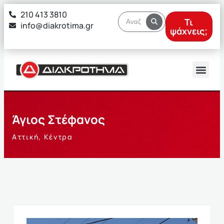
στο
210 413 3810
περιεχόμενο
Τι
info@diakrotima.gr
ψάχνεις;
Άγιος Στέφανος
Αττική
,
Κέντρα