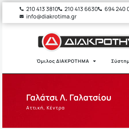
στο
210 413 3810
210 413 6630
694 240 
περιεχόμενο
info@diakrotima.gr
Όμιλος ΔΙΑΚΡΟΤΗΜΑ
Σύστημ
Γαλάτσι Λ. Γαλατσίου
Αττική
,
Κέντρα