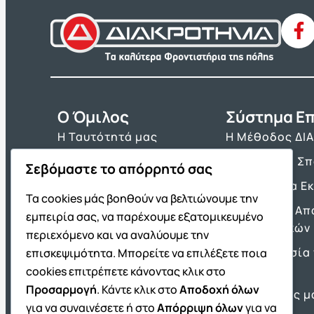
O Όμιλος
Σύστημα Επ
Η Ταυτότητά μας
Η Μέθοδος ΔΙ
Τα Βιβλία μας
Πρόγραμμα Σ
Σεβόμαστε το απόρρητό σας
Franchise ΔΙΑΚΡΟΤΗΜΑ
Τα Εργαλεία Ε
Τα cookies μάς βοηθούν να βελτιώνουμε την
Νέα & Ανακοινώσεις
Θέματα και Απ
εμπειρία σας, να παρέχουμε εξατομικευμένο
Πανελλαδικών
Θέσεις Εργασίας
περιεχόμενο και να αναλύουμε την
Προετοιμασία 
επισκεψιμότητα. Μπορείτε να επιλέξετε ποια
Πρότυπα
cookies επιτρέπετε κάνοντας κλικ στο
Προσαρμογή
. Κάντε κλικ στο
Αποδοχή όλων
Οι Επιτυχίες μ
για να συναινέσετε ή στο
Απόρριψη όλων
για να