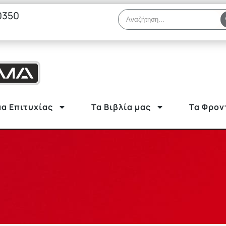
0350
α Επιτυχίας
Τα Βιβλία μας
Τα Φρον