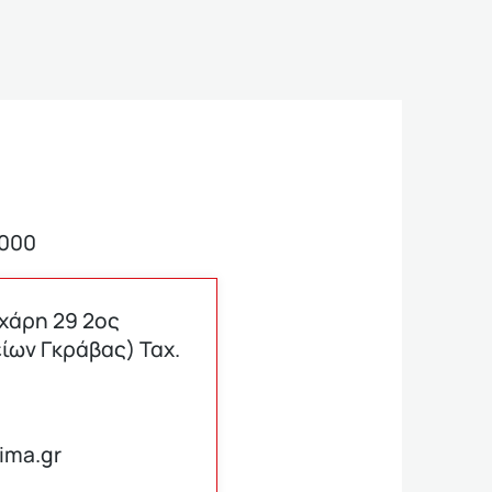
3000
υχάρη 29 2ος
ίων Γκράβας) Ταχ.
ima.gr