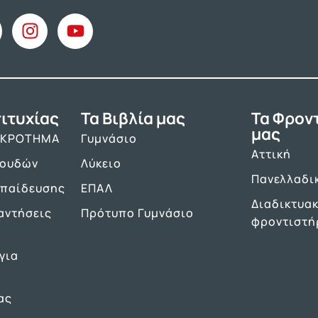
ιτυχίας
Τα Βιβλία μας
Τα Φρον
μας
ΑΚΡΟΤΗΜΑ
Γυμνάσιο
Αττική
πουδών
Λύκειο
Πανελλαδι
κπαίδευσης
ΕΠΑΛ
Διαδικτυα
αντήσεις
Πρότυπο Γυμνάσιο
φροντιστή
για
ας