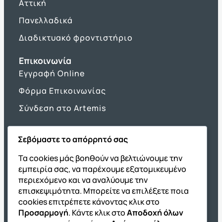
Αττική
Πανελλαδικά
Διαδικτυακό φροντιστήριο
Επικοινωνία
Εγγραφή Online
Φόρμα Επικοινωνίας
Σύνδεση στο Artemis
Σεβόμαστε το απόρρητό σας
Όμιλος ΔΙΑΚΡΟΤΗΜΑ
Τα cookies μάς βοηθούν να βελτιώνουμε την
εμπειρία σας, να παρέχουμε εξατομικευμένο
ΔΙΑΚΡΟΤΗΜΑ@Home
περιεχόμενο και να αναλύουμε την
Σχολική Μελέτη After School
επισκεψιμότητα. Μπορείτε να επιλέξετε ποια
Εκδόσεις Καλαϊτζίδη
cookies επιτρέπετε κάνοντας κλικ στο
Προσαρμογή
. Κάντε κλικ στο
Αποδοχή όλων
Franchise ΔΙΑΚΡΟΤΗΜΑ