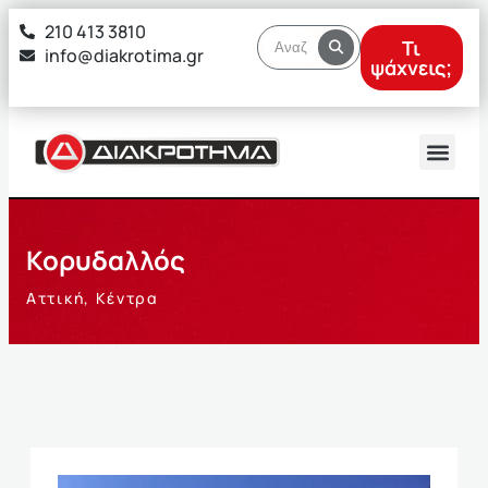
στο
210 413 3810
περιεχόμενο
Τι
info@diakrotima.gr
ψάχνεις;
Κορυδαλλός
Αττική
,
Κέντρα