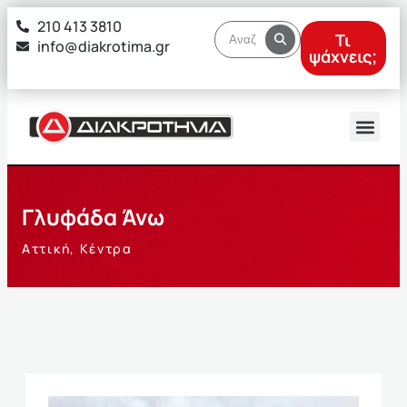
στο
210 413 3810
περιεχόμενο
Τι
info@diakrotima.gr
ψάχνεις;
Γλυφάδα Άνω
Αττική
,
Κέντρα