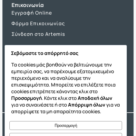
Επικοινωνία
Εγγραφή Online
Φόρμα Επικοινωνίας
Σύνδεση στο Artemis
Σεβόμαστε το απόρρητό σας
Όμιλος ΔΙΑΚΡΟΤΗΜΑ
Τα cookies μάς βοηθούν να βελτιώνουμε την
εμπειρία σας, να παρέχουμε εξατομικευμένο
ΔΙΑΚΡΟΤΗΜΑ@Home
περιεχόμενο και να αναλύουμε την
Σχολική Μελέτη After School
επισκεψιμότητα. Μπορείτε να επιλέξετε ποια
Εκδόσεις Καλαϊτζίδη
cookies επιτρέπετε κάνοντας κλικ στο
Προσαρμογή
. Κάντε κλικ στο
Αποδοχή όλων
Franchise ΔΙΑΚΡΟΤΗΜΑ
για να συναινέσετε ή στο
Απόρριψη όλων
για να
απορρίψετε τα μη απαραίτητα cookies.
Copyright® 2004 –
2026
Εκπαιδευτικός Όμιλος ΔΙΑΚΡΟΤΗΜΑ®. Αρ.
Προσαρμογή
Γ.Ε.Μ.Η.: 54967109000.