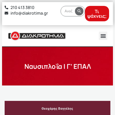
στο
210 413 3810
περιεχόμενο
Τι
info@diakrotima.gr
ψάχνεις;
Ναυσιπλοΐα | Γ’ ΕΠΑΛ