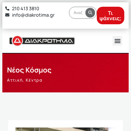
στο
210 413 3810
περιεχόμενο
Τι
info@diakrotima.gr
ψάχνεις;
Νέος Κόσμος
Αττική
,
Κέντρα