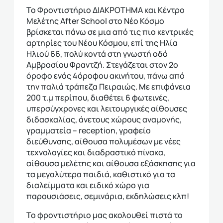
Το Φροντιστήριο ΔΙΑΚΡΟΤΗΜΑ και Κέντρο
Μελέτης After School στο Νέο Κόσμο
βρίσκεται πάνω σε μια από τις πιο κεντρικές
αρτηρίες του Νέου Κόσμου, επί της Ηλία
Ηλιού 66, πολύ κοντά στη γνωστή οδό
Αμβροσίου Φραντζή. Στεγάζεται στον 2ο
όροφο ενός 4όροφου ακινήτου, πάνω από
την παλιά τράπεζα Πειραιώς. Με επιφάνεια
200 τ.μ περίπου, διαθέτει 6 φωτεινές,
υπερσύγχρονες και λειτουργικές αίθουσες
διδασκαλίας, άνετους χώρους αναμονής,
γραμματεία – reception, γραφείο
διεύθυνσης, αίθουσα πολυμέσων με νέες
τεχνολογίες και διαδραστικό πίνακα,
αίθουσα μελέτης και αίθουσα εξάσκησης για
τα μεγαλύτερα παιδιά, καθιστικό για τα
διαλείμματα και ειδικό χώρο για
παρουσιάσεις, σεμινάρια, εκδηλώσεις κλπ!
Το φροντιστήριο μας ακολουθεί πιστά το