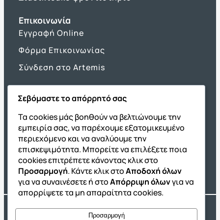
Επικοινωνία
Εγγραφή Online
Φόρμα Επικοινωνίας
Σύνδεση στο Artemis
Σεβόμαστε το απόρρητό σας
Όμιλος ΔΙΑΚΡΟΤΗΜΑ
Τα cookies μάς βοηθούν να βελτιώνουμε την
εμπειρία σας, να παρέχουμε εξατομικευμένο
ΔΙΑΚΡΟΤΗΜΑ@Home
περιεχόμενο και να αναλύουμε την
Σχολική Μελέτη After School
επισκεψιμότητα. Μπορείτε να επιλέξετε ποια
Εκδόσεις Καλαϊτζίδη
cookies επιτρέπετε κάνοντας κλικ στο
Προσαρμογή
. Κάντε κλικ στο
Αποδοχή όλων
Franchise ΔΙΑΚΡΟΤΗΜΑ
για να συναινέσετε ή στο
Απόρριψη όλων
για να
απορρίψετε τα μη απαραίτητα cookies.
Copyright® 2004 –
2026
Εκπαιδευτικός Όμιλος ΔΙΑΚΡΟΤΗΜΑ®. Αρ.
Προσαρμογή