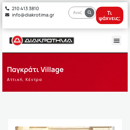
στο
210 413 3810
περιεχόμενο
Τι
info@diakrotima.gr
ψάχνεις;
Παγκράτι Village
Αττική
,
Κέντρα