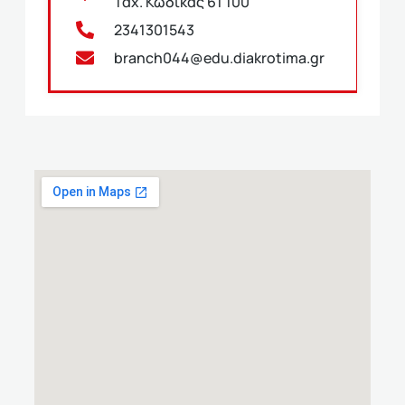
Ταχ. Κώδικας 61 100
2341301543
branch044@edu.diakrotima.gr