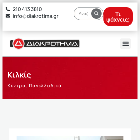
στο
210 413 3810
περιεχόμενο
Τι
info@diakrotima.gr
ψάχνεις;
Κιλκίς
Κέντρα
,
Πανελλαδικά