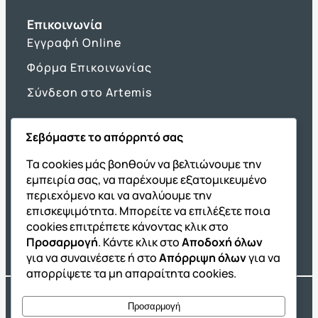
Επικοινωνία
Εγγραφή Online
Φόρμα Επικοινωνίας
Σύνδεση στο Artemis
Σεβόμαστε το απόρρητό σας
Όμιλος ΔΙΑΚΡΟΤΗΜΑ
Τα cookies μάς βοηθούν να βελτιώνουμε την
εμπειρία σας, να παρέχουμε εξατομικευμένο
ΔΙΑΚΡΟΤΗΜΑ@Home
περιεχόμενο και να αναλύουμε την
Σχολική Μελέτη After School
επισκεψιμότητα. Μπορείτε να επιλέξετε ποια
Εκδόσεις Καλαϊτζίδη
cookies επιτρέπετε κάνοντας κλικ στο
Προσαρμογή
. Κάντε κλικ στο
Αποδοχή όλων
Franchise ΔΙΑΚΡΟΤΗΜΑ
για να συναινέσετε ή στο
Απόρριψη όλων
για να
απορρίψετε τα μη απαραίτητα cookies.
Copyright® 2004 –
2026
Εκπαιδευτικός Όμιλος ΔΙΑΚΡΟΤΗΜΑ®. Αρ.
Προσαρμογή
Γ.Ε.Μ.Η.: 54967109000.