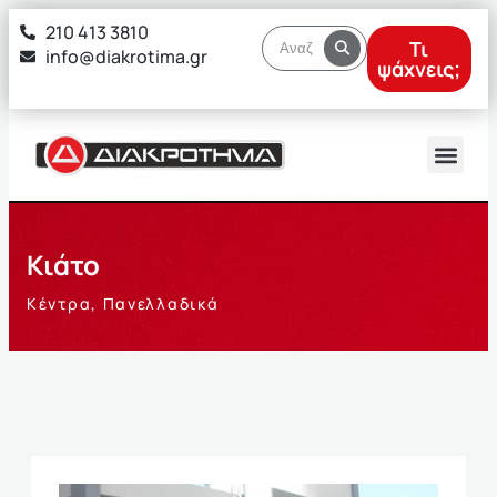
στο
210 413 3810
περιεχόμενο
Τι
info@diakrotima.gr
ψάχνεις;
Κιάτο
Κέντρα
,
Πανελλαδικά