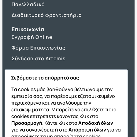
Πανελλαδικά
Διαδικτυακό φροντιστήριο
Επικοινωνία
Εγγραφή Online
Φόρμα Επικοινωνίας
Σύνδεση στο Artemis
Σεβόμαστε το απόρρητό σας
Όμιλος ΔΙΑΚΡΟΤΗΜΑ
Τα cookies μάς βοηθούν να βελτιώνουμε την
εμπειρία σας, να παρέχουμε εξατομικευμένο
ΔΙΑΚΡΟΤΗΜΑ@Home
περιεχόμενο και να αναλύουμε την
Σχολική Μελέτη After School
επισκεψιμότητα. Μπορείτε να επιλέξετε ποια
Εκδόσεις Καλαϊτζίδη
cookies επιτρέπετε κάνοντας κλικ στο
Προσαρμογή
. Κάντε κλικ στο
Αποδοχή όλων
Franchise ΔΙΑΚΡΟΤΗΜΑ
για να συναινέσετε ή στο
Απόρριψη όλων
για να
απορρίψετε τα μη απαραίτητα cookies.