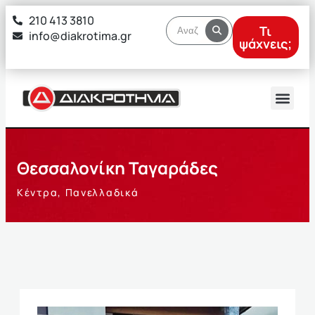
στο
210 413 3810
περιεχόμενο
Τι
info@diakrotima.gr
ψάχνεις;
Θεσσαλονίκη Ταγαράδες
Κέντρα
,
Πανελλαδικά