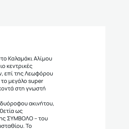
το Καλαμάκι Αλίμου
ιο κεντρικές
ν, επί της Λεωφόρου
 το μεγάλο super
κοντά στη γνωστή
 δυόροφου ακινήτου,
10ετία ως
ης ΣΥΜΒΟΛΟ – του
υσταθίου. Το