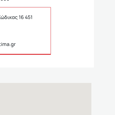
ώδικας 16 451
ima.gr