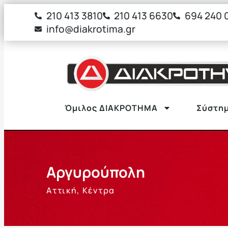
στο
210 413 3810
210 413 6630
694 240 
περιεχόμενο
info@diakrotima.gr
Όμιλος ΔΙΑΚΡΟΤΗΜΑ
Σύστημ
Αργυρούπολη
Αττική
,
Κέντρα