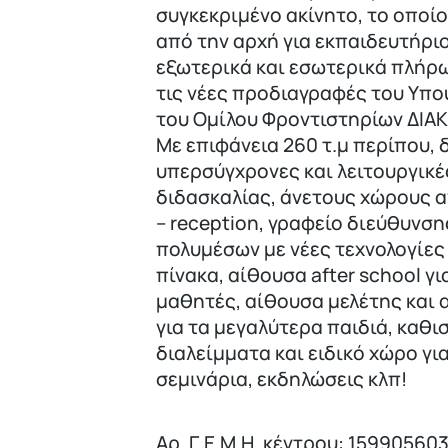
συγκεκριμένο ακίνητο, το οποί
από την αρχή για εκπαιδευτήρι
εξωτερικά και εσωτερικά πλήρω
τις νέες προδιαγραφές του Υπο
του Ομίλου Φροντιστηρίων ΔΙ
Με επιφάνεια 260 τ.μ περίπου, 
υπερσύγχρονες και λειτουργικέ
διδασκαλίας, άνετους χώρους 
– reception, γραφείο διεύθυνση
πολυμέσων με νέες τεχνολογίες
πίνακα, αίθουσα after school γ
μαθητές, αίθουσα μελέτης και
για τα μεγαλύτερα παιδιά, καθισ
διαλείμματα και ειδικό χώρο γι
σεμινάρια, εκδηλώσεις κλπ!
Αρ. Γ.Ε.Μ.Η. κέντρου: 15990560