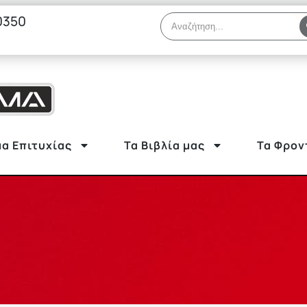
0350
α Επιτυχίας
Τα Βιβλία μας
Τα Φρον