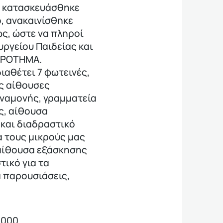
ο κατασκευάσθηκε
ο, ανακαινίσθηκε
ς, ώστε να πληροί
υργείου Παιδείας και
ΑΚΡΟΤΗΜΑ.
διαθέτει 7 φωτεινές,
ς αίθουσες
αναμονής, γραμματεία
ς, αίθουσα
 και διαδραστικό
ια τους μικρούς μας
 αίθουσα εξάσκησης
τικό για τα
α παρουσιάσεις,
3000