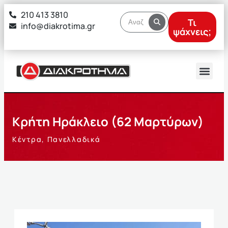
στο
210 413 3810
περιεχόμενο
Τι
info@diakrotima.gr
ψάχνεις;
Κρήτη Ηράκλειο (62 Μαρτύρων)
Κέντρα
,
Πανελλαδικά