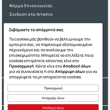
Φόρμα Επικοινωνίας
Σύνδεση στο Artemis
Σεβόμαστε το απόρρητό σας
Όμιλος ΔΙΑΚΡΟΤΗΜΑ
Τα cookies μάς βοηθούν να βελτιώνουμε την
εμπειρία σας, να παρέχουμε εξατομικευμένο
ΔΙΑΚΡΟΤΗΜΑ@Home
περιεχόμενο και να αναλύουμε την
Σχολική Μελέτη After School
επισκεψιμότητα. Μπορείτε να επιλέξετε ποια
Εκδόσεις Καλαϊτζίδη
cookies επιτρέπετε κάνοντας κλικ στο
Προσαρμογή
. Κάντε κλικ στο
Αποδοχή όλων
Franchise ΔΙΑΚΡΟΤΗΜΑ
για να συναινέσετε ή στο
Απόρριψη όλων
για να
απορρίψετε τα μη απαραίτητα cookies.
Copyright® 2004 –
2026
Εκπαιδευτικός Όμιλος ΔΙΑΚΡΟΤΗΜΑ®. Αρ.
Προσαρμογή
Γ.Ε.Μ.Η.: 54967109000.
Developed by
Oceancube
– Hosted by
Innoview.gr
Απόρριψη όλων
Αποδοχή όλων