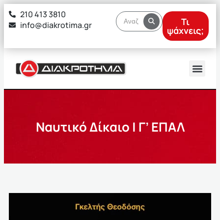
στο
210 413 3810
περιεχόμενο
Τι
info@diakrotima.gr
ψάχνεις;
Ναυτικό Δίκαιο | Γ’ ΕΠΑΛ