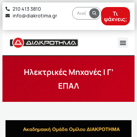
στο
210 413 3810
περιεχόμενο
Τι
info@diakrotima.gr
ψάχνεις;
Ηλεκτρικές Μηχανές | Γ’
ΕΠΑΛ