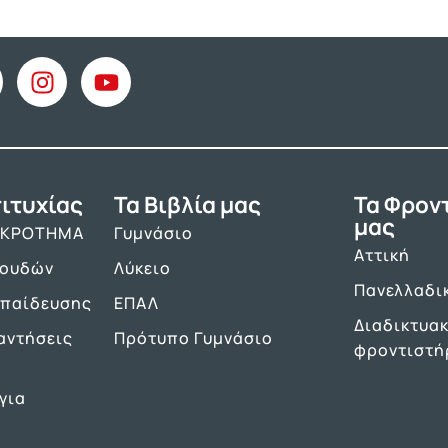
ιτυχίας
Τα Βιβλία μας
Τα Φρον
μας
ΑΚΡΟΤΗΜΑ
Γυμνάσιο
Αττική
πουδών
Λύκειο
Πανελλαδι
κπαίδευσης
ΕΠΑΛ
Διαδικτυα
αντήσεις
Πρότυπο Γυμνάσιο
φροντιστή
για