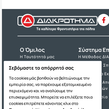
O Όμιλος
Σύστημα Επ
Η Ταυτότητά μας
Η Μέθοδος ΔΙ
Τα Βιβλία μας
Πρόγραμμα Σ
Σεβόμαστε το απόρρητό σας
Franchise ΔΙΑΚΡΟΤΗΜΑ
Τα Εργαλεία Ε
Τα cookies μάς βοηθούν να βελτιώνουμε την
Νέα & Ανακοινώσεις
Θέματα και Απ
εμπειρία σας, να παρέχουμε εξατομικευμένο
Πανελλαδικών
Θέσεις Εργασίας
περιεχόμενο και να αναλύουμε την
Προετοιμασία 
επισκεψιμότητα. Μπορείτε να επιλέξετε ποια
Πρότυπα
cookies επιτρέπετε κάνοντας κλικ στο