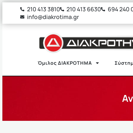
στο
210 413 3810
210 413 6630
694 240 
περιεχόμενο
info@diakrotima.gr
Όμιλος ΔΙΑΚΡΟΤΗΜΑ
Σύστημ
Αν