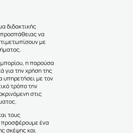
μα διδακτικής
ς προσπάθειας να
ντιμετωπίσουν με
θήματος.
 εμπορίου, η παρούσα
ά για την χρήση της
α υπηρετήσει με τον
ικό τρόπο την
οκρινόμενη στις
ματος.
αι τους
α προσφέρουμε ένα
ης σκέψης και