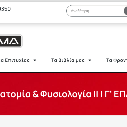
0350
α Επιτυχίας
Τα Βιβλία μας
Τα Φρον
ατομία & Φυσιολογία II | Γ’ Ε