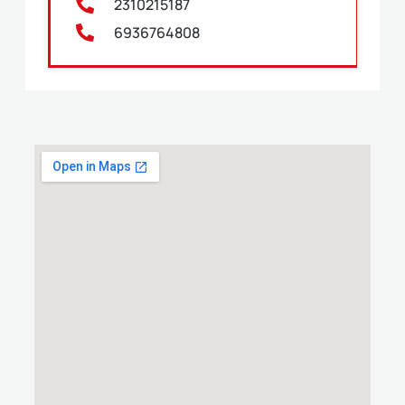
2310215187
6936764808