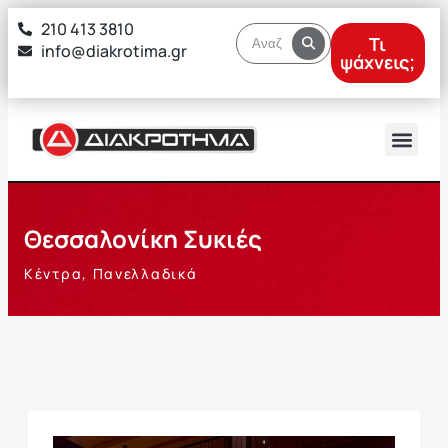
στο
210 413 3810
περιεχόμενο
Τι
info@diakrotima.gr
ψάχνεις;
Θεσσαλονίκη Συκιές
Κέντρα
,
Πανελλαδικά