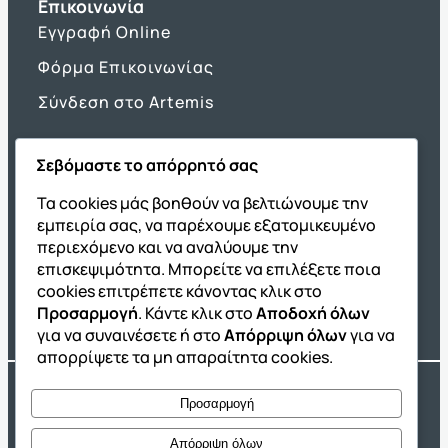
Επικοινωνία
Εγγραφή Online
Φόρμα Επικοινωνίας
Σύνδεση στο Artemis
Σεβόμαστε το απόρρητό σας
Όμιλος ΔΙΑΚΡΟΤΗΜΑ
Τα cookies μάς βοηθούν να βελτιώνουμε την
εμπειρία σας, να παρέχουμε εξατομικευμένο
ΔΙΑΚΡΟΤΗΜΑ@Home
περιεχόμενο και να αναλύουμε την
Σχολική Μελέτη After School
επισκεψιμότητα. Μπορείτε να επιλέξετε ποια
Εκδόσεις Καλαϊτζίδη
cookies επιτρέπετε κάνοντας κλικ στο
Προσαρμογή
. Κάντε κλικ στο
Αποδοχή όλων
Franchise ΔΙΑΚΡΟΤΗΜΑ
για να συναινέσετε ή στο
Απόρριψη όλων
για να
απορρίψετε τα μη απαραίτητα cookies.
Copyright® 2004 –
2026
Εκπαιδευτικός Όμιλος ΔΙΑΚΡΟΤΗΜΑ®. Αρ.
Προσαρμογή
Γ.Ε.Μ.Η.: 54967109000.
Developed by
Oceancube
– Hosted by
Innoview.gr
Απόρριψη όλων