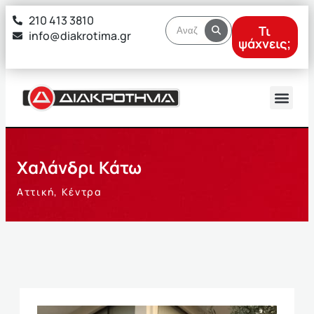
στο
210 413 3810
περιεχόμενο
Τι
info@diakrotima.gr
ψάχνεις;
Χαλάνδρι Κάτω
Αττική
,
Κέντρα