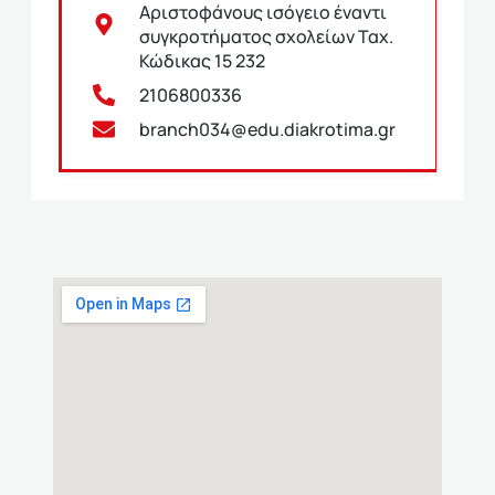
Αριστοφάνους ισόγειο έναντι
συγκροτήματος σχολείων Ταχ.
Κώδικας 15 232
2106800336
branch034@edu.diakrotima.gr