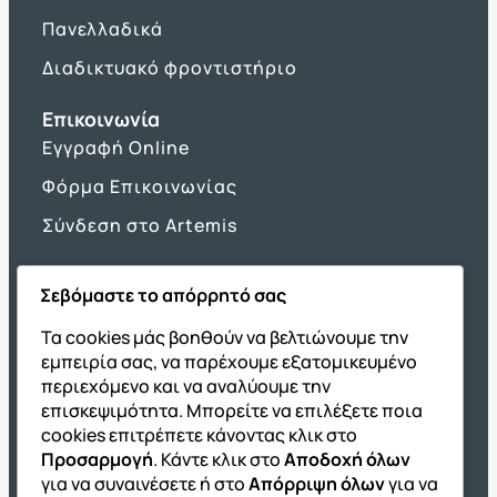
Πανελλαδικά
Διαδικτυακό φροντιστήριο
Επικοινωνία
Εγγραφή Online
Φόρμα Επικοινωνίας
Σύνδεση στο Artemis
Σεβόμαστε το απόρρητό σας
Όμιλος ΔΙΑΚΡΟΤΗΜΑ
Τα cookies μάς βοηθούν να βελτιώνουμε την
εμπειρία σας, να παρέχουμε εξατομικευμένο
ΔΙΑΚΡΟΤΗΜΑ@Home
περιεχόμενο και να αναλύουμε την
Σχολική Μελέτη After School
επισκεψιμότητα. Μπορείτε να επιλέξετε ποια
Εκδόσεις Καλαϊτζίδη
cookies επιτρέπετε κάνοντας κλικ στο
Προσαρμογή
. Κάντε κλικ στο
Αποδοχή όλων
Franchise ΔΙΑΚΡΟΤΗΜΑ
για να συναινέσετε ή στο
Απόρριψη όλων
για να