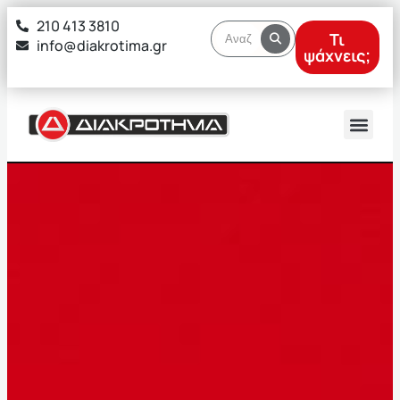
στο
210 413 3810
περιεχόμενο
Τι
info@diakrotima.gr
ψάχνεις;