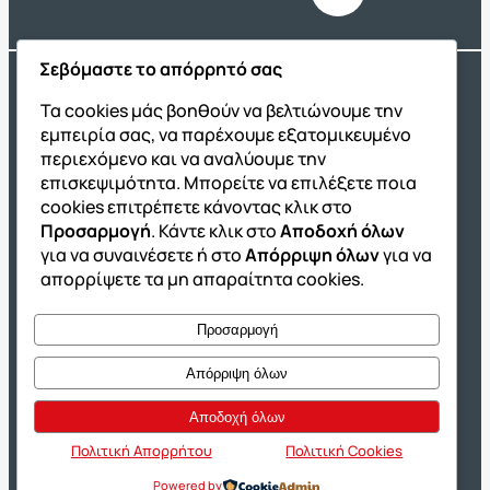
Σεβόμαστε το απόρρητό σας
O Όμιλος
Τα cookies μάς βοηθούν να βελτιώνουμε την
Η Ταυτότητά μας
εμπειρία σας, να παρέχουμε εξατομικευμένο
περιεχόμενο και να αναλύουμε την
Τα Βιβλία μας
επισκεψιμότητα. Μπορείτε να επιλέξετε ποια
Franchise ΔΙΑΚΡΟΤΗΜΑ
cookies επιτρέπετε κάνοντας κλικ στο
Προσαρμογή
. Κάντε κλικ στο
Αποδοχή όλων
Νέα & Ανακοινώσεις
για να συναινέσετε ή στο
Απόρριψη όλων
για να
Θέσεις Εργασίας
απορρίψετε τα μη απαραίτητα cookies.
Σύστημα Επιτυχίας
Προσαρμογή
Η Μέθοδος ΔΙΑΚΡΟΤΗΜΑ
Απόρριψη όλων
Πρόγραμμα Σπουδών
Αποδοχή όλων
Τα Εργαλεία Εκπαίδευσης
Πολιτική Απορρήτου
Πολιτική Cookies
Θέματα και Απαντήσεις Πανελλαδικών
Powered by