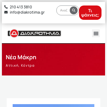
στο
210 413 3810
περιεχόμενο
Τι
info@diakrotima.gr
ψάχνεις;
Νέα Μάκρη
Αττική
,
Κέντρα