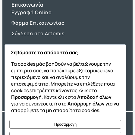
Επικοινωνία
Εγγραφή Online
Φόρμα Επικοινωνίας
Σύνδεση στο Artemis
Σεβόμαστε το απόρρητό σας
Όμιλος ΔΙΑΚΡΟΤΗΜΑ
Τα cookies μάς βοηθούν να βελτιώνουμε την
εμπειρία σας, να παρέχουμε εξατομικευμένο
ΔΙΑΚΡΟΤΗΜΑ@Home
περιεχόμενο και να αναλύουμε την
Σχολική Μελέτη After School
επισκεψιμότητα. Μπορείτε να επιλέξετε ποια
Εκδόσεις Καλαϊτζίδη
cookies επιτρέπετε κάνοντας κλικ στο
Προσαρμογή
. Κάντε κλικ στο
Αποδοχή όλων
Franchise ΔΙΑΚΡΟΤΗΜΑ
για να συναινέσετε ή στο
Απόρριψη όλων
για να
απορρίψετε τα μη απαραίτητα cookies.
Copyright® 2004 –
2026
Εκπαιδευτικός Όμιλος ΔΙΑΚΡΟΤΗΜΑ®. Αρ.
Προσαρμογή
Γ.Ε.Μ.Η.: 54967109000.