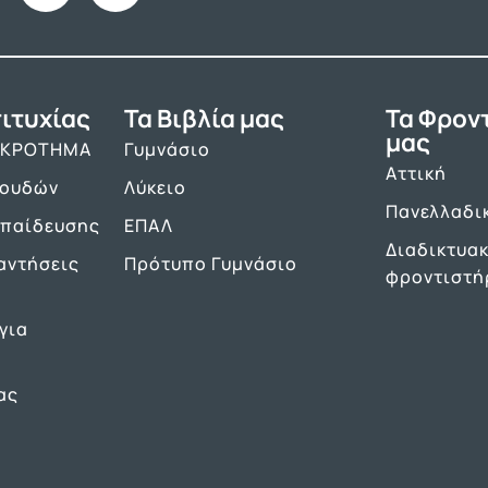
ιτυχίας
Τα Βιβλία μας
Τα Φρον
μας
ΑΚΡΟΤΗΜΑ
Γυμνάσιο
Αττική
πουδών
Λύκειο
Πανελλαδι
κπαίδευσης
ΕΠΑΛ
Διαδικτυα
αντήσεις
Πρότυπο Γυμνάσιο
φροντιστή
για
ας