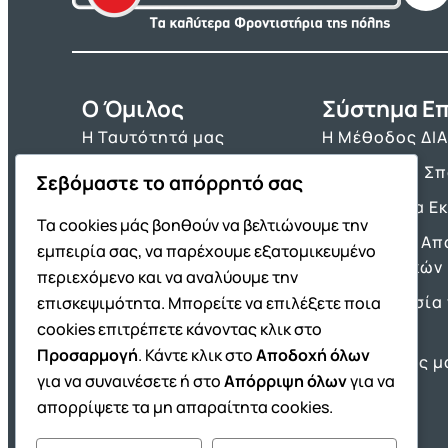
O Όμιλος
Σύστημα Επ
Η Ταυτότητά μας
Η Μέθοδος ΔΙ
Τα Βιβλία μας
Πρόγραμμα Σ
Σεβόμαστε το απόρρητό σας
Franchise ΔΙΑΚΡΟΤΗΜΑ
Τα Εργαλεία Ε
Τα cookies μάς βοηθούν να βελτιώνουμε την
Νέα & Ανακοινώσεις
Θέματα και Απ
εμπειρία σας, να παρέχουμε εξατομικευμένο
Πανελλαδικών
Θέσεις Εργασίας
περιεχόμενο και να αναλύουμε την
Προετοιμασία 
επισκεψιμότητα. Μπορείτε να επιλέξετε ποια
Πρότυπα
cookies επιτρέπετε κάνοντας κλικ στο
Προσαρμογή
. Κάντε κλικ στο
Αποδοχή όλων
Οι Επιτυχίες μ
για να συναινέσετε ή στο
Απόρριψη όλων
για να
απορρίψετε τα μη απαραίτητα cookies.