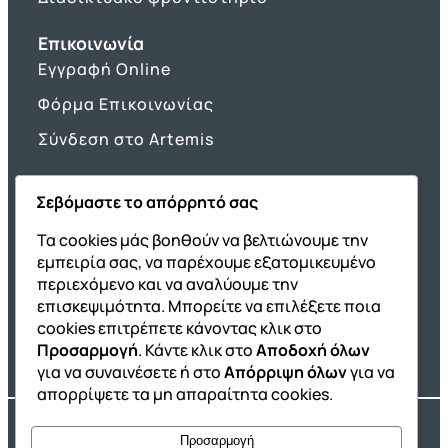
Επικοινωνία
Εγγραφή Online
Φόρμα Επικοινωνίας
Σύνδεση στο Artemis
Σεβόμαστε το απόρρητό σας
Όμιλος ΔΙΑΚΡΟΤΗΜΑ
Τα cookies μάς βοηθούν να βελτιώνουμε την
εμπειρία σας, να παρέχουμε εξατομικευμένο
ΔΙΑΚΡΟΤΗΜΑ@Home
περιεχόμενο και να αναλύουμε την
Σχολική Μελέτη After School
επισκεψιμότητα. Μπορείτε να επιλέξετε ποια
Εκδόσεις Καλαϊτζίδη
cookies επιτρέπετε κάνοντας κλικ στο
Προσαρμογή
. Κάντε κλικ στο
Αποδοχή όλων
Franchise ΔΙΑΚΡΟΤΗΜΑ
για να συναινέσετε ή στο
Απόρριψη όλων
για να
απορρίψετε τα μη απαραίτητα cookies.
Copyright® 2004 –
2026
Εκπαιδευτικός Όμιλος ΔΙΑΚΡΟΤΗΜΑ®. Αρ.
Προσαρμογή